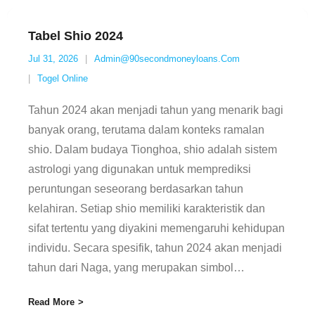
Tabel Shio 2024
Jul 31, 2026
Admin@90secondmoneyloans.com
Togel Online
Tahun 2024 akan menjadi tahun yang menarik bagi
banyak orang, terutama dalam konteks ramalan
shio. Dalam budaya Tionghoa, shio adalah sistem
astrologi yang digunakan untuk memprediksi
peruntungan seseorang berdasarkan tahun
kelahiran. Setiap shio memiliki karakteristik dan
sifat tertentu yang diyakini memengaruhi kehidupan
individu. Secara spesifik, tahun 2024 akan menjadi
tahun dari Naga, yang merupakan simbol
…
Read More