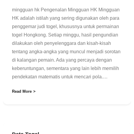
mingguan hk Pengenalan Mingguan HK Mingguan
HK adalah istilah yang sering digunakan oleh para
penggemar judi togel, khususnya untuk permainan
togel Hongkong. Setiap minggu, hasil pengundian
dilakukan oleh penyelenggara dan kisah-kisah
tentang angka-angka yang muncul menjadi sorotan
di kalangan pemain. Ada yang percaya dengan
keberuntungan, sementara yang lain lebih memilih
pendekatan matematis untuk mencari pola.
…
Read More