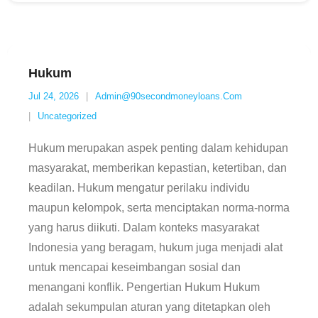
Hukum
Jul 24, 2026
Admin@90secondmoneyloans.com
Uncategorized
Hukum merupakan aspek penting dalam kehidupan
masyarakat, memberikan kepastian, ketertiban, dan
keadilan. Hukum mengatur perilaku individu
maupun kelompok, serta menciptakan norma-norma
yang harus diikuti. Dalam konteks masyarakat
Indonesia yang beragam, hukum juga menjadi alat
untuk mencapai keseimbangan sosial dan
menangani konflik. Pengertian Hukum Hukum
adalah sekumpulan aturan yang ditetapkan oleh