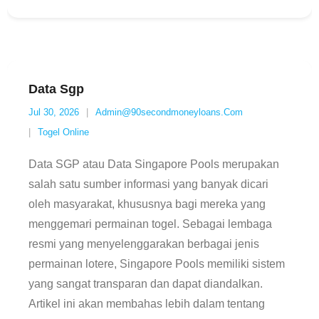
Data Sgp
Jul 30, 2026
Admin@90secondmoneyloans.com
Togel Online
Data SGP atau Data Singapore Pools merupakan
salah satu sumber informasi yang banyak dicari
oleh masyarakat, khususnya bagi mereka yang
menggemari permainan togel. Sebagai lembaga
resmi yang menyelenggarakan berbagai jenis
permainan lotere, Singapore Pools memiliki sistem
yang sangat transparan dan dapat diandalkan.
Artikel ini akan membahas lebih dalam tentang