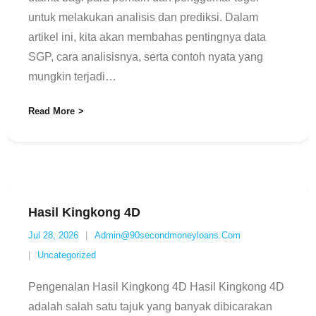
untuk melakukan analisis dan prediksi. Dalam
artikel ini, kita akan membahas pentingnya data
SGP, cara analisisnya, serta contoh nyata yang
mungkin terjadi
…
Read More
Hasil Kingkong 4D
Jul 28, 2026
Admin@90secondmoneyloans.com
Uncategorized
Pengenalan Hasil Kingkong 4D Hasil Kingkong 4D
adalah salah satu tajuk yang banyak dibicarakan