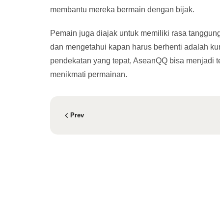
membantu mereka bermain dengan bijak.
Pemain juga diajak untuk memiliki rasa tanggun
dan mengetahui kapan harus berhenti adalah ku
pendekatan yang tepat, AseanQQ bisa menjadi
menikmati permainan.
Prev