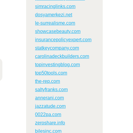
simracinglinks.com
dosyamerkezi.net
le-surrealisme.com
showcasebeauty.com
insurancepolicyexpert.com
statkeycompany.com
carolinadeckbuilders.com
topinvestingblog.com
top50tools.com
the-rep.com
saltyfranks.com
annerani.com
jazzatude.com
0022pa.com
zeroshare.info
bilesinc.com