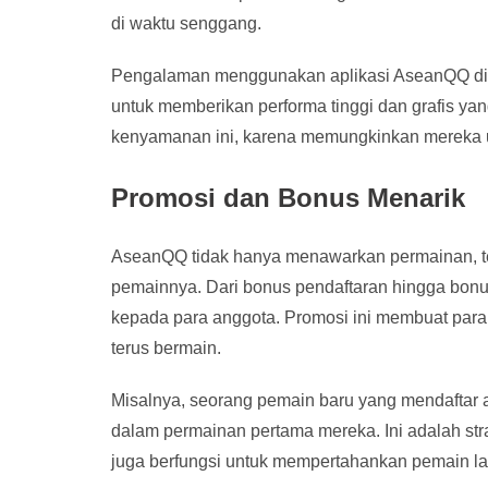
di waktu senggang.
Pengalaman menggunakan aplikasi AseanQQ di p
untuk memberikan performa tinggi dan grafis 
kenyamanan ini, karena memungkinkan mereka u
Promosi dan Bonus Menarik
AseanQQ tidak hanya menawarkan permainan, te
pemainnya. Dari bonus pendaftaran hingga bonus
kepada para anggota. Promosi ini membuat para
terus bermain.
Misalnya, seorang pemain baru yang mendaftar
dalam permainan pertama mereka. Ini adalah str
juga berfungsi untuk mempertahankan pemain l