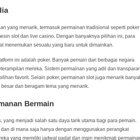
dia
 yang menarik, termasuk permainan tradisional seperti poker
sin slot dan live casino. Dengan banyaknya pilihan ini, para
pat menemukan sesuatu yang baru untuk dimainkan.
atform ini adalah poker. Banyak pemain dari berbagai negara
eterampilan mereka. Sistem permainan yang adil dan transpara
ihan favorit. Selain poker, permainan slot juga menarik banya
g besar dan beragam tema yang menarik.
manan Bermain
ang menjadi salah satu daya tarik utama bagi para pemain.
 dan di mana saja hanya dengan menggunakan perangkat
ereka yang memiliki jadwal padat dan ingin menikmati permaina