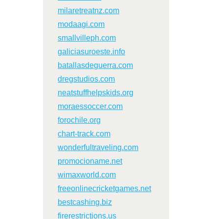
milaretreatnz.com
modaagi.com
smallvilleph.com
galiciasuroeste.info
batallasdeguerra.com
dregstudios.com
neatstuffhelpskids.org
moraessoccer.com
forochile.org
chart-track.com
wonderfultraveling.com
promocioname.net
wimaxworld.com
freeonlinecricketgames.net
bestcashing.biz
firerestrictions.us