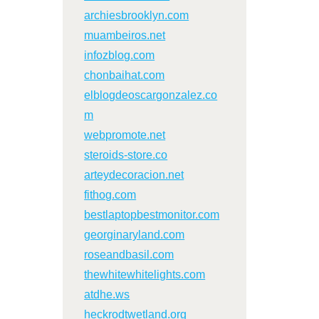
archiesbrooklyn.com
muambeiros.net
infozblog.com
chonbaihat.com
elblogdeoscargonzalez.co
m
webpromote.net
steroids-store.co
arteydecoracion.net
fithog.com
bestlaptopbestmonitor.com
georginaryland.com
roseandbasil.com
thewhitewhitelights.com
atdhe.ws
heckrodtwetland.org