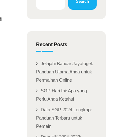
Search
di
m
Recent Posts
Jelajahi Bandar Jayatogel:
Panduan Utama Anda untuk
Permainan Online
SGP Hari Ini: Apa yang
Perlu Anda Ketahui
Data SGP 2024 Lengkap:
Panduan Terbaru untuk
Pemain
Data HK 2004-2023: