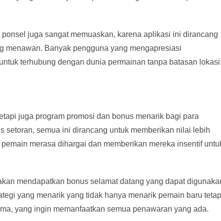
onsel juga sangat memuaskan, karena aplikasi ini dirancang
yang menawan. Banyak pengguna yang mengapresiasi
ntuk terhubung dengan dunia permainan tanpa batasan lokasi
tapi juga program promosi dan bonus menarik bagi para
 setoran, semua ini dirancang untuk memberikan nilai lebih
 pemain merasa dihargai dan memberikan mereka insentif untu
 akan mendapatkan bonus selamat datang yang dapat digunaka
ategi yang menarik yang tidak hanya menarik pemain baru tetap
ama, yang ingin memanfaatkan semua penawaran yang ada.