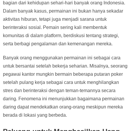
bagian dari kehidupan sehari-hari banyak orang Indonesia.
Dalam banyak kasus, permainan ini bukan hanya sekadar
aktivitas hiburan, tetapi juga menjadi sarana untuk
berinteraksi sosial. Pemain sering kali membentuk
komunitas di dalam platform, berdiskusi tentang strategi,
serta berbagi pengalaman dan kemenangan mereka.
Banyak orang menggunakan permainan ini sebagai cara
untuk bersantai setelah bekerja seharian. Misalnya, seorang
pegawai kantor mungkin bermain beberapa putaran poker
setelah pulang kerja sebagai cara untuk menghilangkan
stres dan berinteraksi dengan teman-temannya secara
daring. Fenomena ini menunjukkan bagaimana permainan
daring dapat mendekatkan orang-orang meskipun mereka
berada di lokasi yang berbeda.