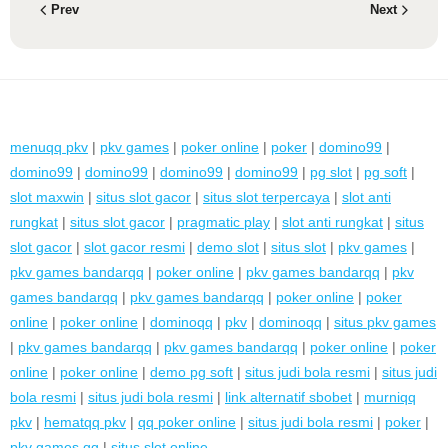
Prev
Next
menuqq pkv
|
pkv games
|
poker online
|
poker
|
domino99
|
domino99
|
domino99
|
domino99
|
domino99
|
pg slot
|
pg soft
|
slot maxwin
|
situs slot gacor
|
situs slot terpercaya
|
slot anti
rungkat
|
situs slot gacor
|
pragmatic play
|
slot anti rungkat
|
situs
slot gacor
|
slot gacor resmi
|
demo slot
|
situs slot
|
pkv games
|
pkv games bandarqq
|
poker online
|
pkv games bandarqq
|
pkv
games bandarqq
|
pkv games bandarqq
|
poker online
|
poker
online
|
poker online
|
dominoqq
|
pkv
|
dominoqq
|
situs pkv games
|
pkv games bandarqq
|
pkv games bandarqq
|
poker online
|
poker
online
|
poker online
|
demo pg soft
|
situs judi bola resmi
|
situs judi
bola resmi
|
situs judi bola resmi
|
link alternatif sbobet
|
murniqq
pkv
|
hematqq pkv
|
qq poker online
|
situs judi bola resmi
|
poker
|
pkv games qq
|
situs slot online