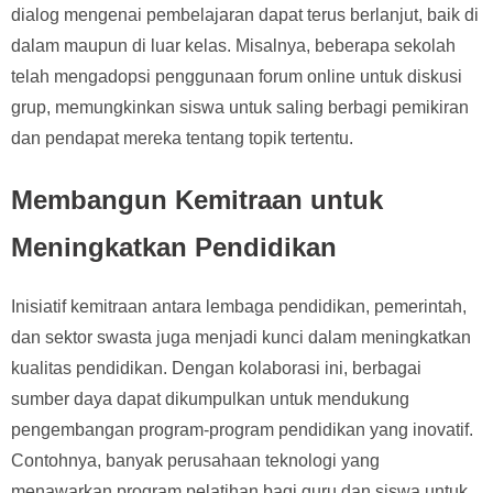
dialog mengenai pembelajaran dapat terus berlanjut, baik di
dalam maupun di luar kelas. Misalnya, beberapa sekolah
telah mengadopsi penggunaan forum online untuk diskusi
grup, memungkinkan siswa untuk saling berbagi pemikiran
dan pendapat mereka tentang topik tertentu.
Membangun Kemitraan untuk
Meningkatkan Pendidikan
Inisiatif kemitraan antara lembaga pendidikan, pemerintah,
dan sektor swasta juga menjadi kunci dalam meningkatkan
kualitas pendidikan. Dengan kolaborasi ini, berbagai
sumber daya dapat dikumpulkan untuk mendukung
pengembangan program-program pendidikan yang inovatif.
Contohnya, banyak perusahaan teknologi yang
menawarkan program pelatihan bagi guru dan siswa untuk