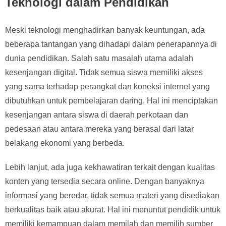
Teknologi dalam Pendidikan
Meski teknologi menghadirkan banyak keuntungan, ada
beberapa tantangan yang dihadapi dalam penerapannya di
dunia pendidikan. Salah satu masalah utama adalah
kesenjangan digital. Tidak semua siswa memiliki akses
yang sama terhadap perangkat dan koneksi internet yang
dibutuhkan untuk pembelajaran daring. Hal ini menciptakan
kesenjangan antara siswa di daerah perkotaan dan
pedesaan atau antara mereka yang berasal dari latar
belakang ekonomi yang berbeda.
Lebih lanjut, ada juga kekhawatiran terkait dengan kualitas
konten yang tersedia secara online. Dengan banyaknya
informasi yang beredar, tidak semua materi yang disediakan
berkualitas baik atau akurat. Hal ini menuntut pendidik untuk
memiliki kemampuan dalam memilah dan memilih sumber