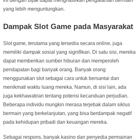
ini dengan bijak dapat menghasilkan pengalaman bermain
yang lebih menguntungkan.
Dampak Slot Game pada Masyarakat
Slot game, terutama yang tersedia secara online, juga
memiliki dampak sosial yang signifikan. Di satu sisi, mereka
dapat memberikan sumber hiburan dan memperoleh
pendapatan bagi banyak orang. Banyak orang
menggunakan slot sebagai cara untuk bersantai dan
menikmati waktu luang mereka. Namun, di sisi lain, ada
juga kekhawatiran tentang potensi kecanduan perjudian.
Beberapa individu mungkin merasa terjebak dalam siklus
bermain yang berkelanjutan, yang bisa berdampak negatif
pada kehidupan pribadi dan keuangan mereka.
Sebagai respons, banyak kasino dan penyedia permainan