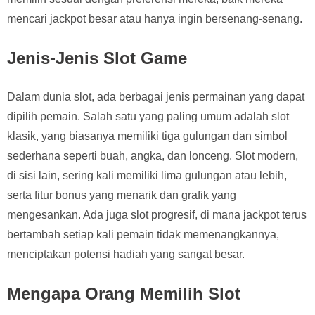
mencari jackpot besar atau hanya ingin bersenang-senang.
Jenis-Jenis Slot Game
Dalam dunia slot, ada berbagai jenis permainan yang dapat
dipilih pemain. Salah satu yang paling umum adalah slot
klasik, yang biasanya memiliki tiga gulungan dan simbol
sederhana seperti buah, angka, dan lonceng. Slot modern,
di sisi lain, sering kali memiliki lima gulungan atau lebih,
serta fitur bonus yang menarik dan grafik yang
mengesankan. Ada juga slot progresif, di mana jackpot terus
bertambah setiap kali pemain tidak memenangkannya,
menciptakan potensi hadiah yang sangat besar.
Mengapa Orang Memilih Slot