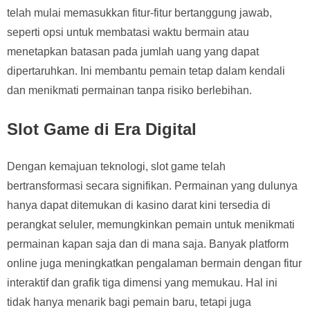
telah mulai memasukkan fitur-fitur bertanggung jawab,
seperti opsi untuk membatasi waktu bermain atau
menetapkan batasan pada jumlah uang yang dapat
dipertaruhkan. Ini membantu pemain tetap dalam kendali
dan menikmati permainan tanpa risiko berlebihan.
Slot Game di Era Digital
Dengan kemajuan teknologi, slot game telah
bertransformasi secara signifikan. Permainan yang dulunya
hanya dapat ditemukan di kasino darat kini tersedia di
perangkat seluler, memungkinkan pemain untuk menikmati
permainan kapan saja dan di mana saja. Banyak platform
online juga meningkatkan pengalaman bermain dengan fitur
interaktif dan grafik tiga dimensi yang memukau. Hal ini
tidak hanya menarik bagi pemain baru, tetapi juga