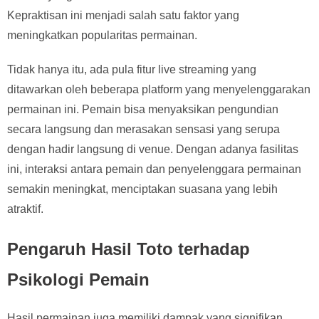
Kepraktisan ini menjadi salah satu faktor yang
meningkatkan popularitas permainan.
Tidak hanya itu, ada pula fitur live streaming yang
ditawarkan oleh beberapa platform yang menyelenggarakan
permainan ini. Pemain bisa menyaksikan pengundian
secara langsung dan merasakan sensasi yang serupa
dengan hadir langsung di venue. Dengan adanya fasilitas
ini, interaksi antara pemain dan penyelenggara permainan
semakin meningkat, menciptakan suasana yang lebih
atraktif.
Pengaruh Hasil Toto terhadap
Psikologi Pemain
Hasil permainan juga memiliki dampak yang signifikan