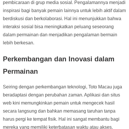
pembicaraan di grup media sosial. Pengalamannya menjadi
inspirasi bagi banyak pemain lainnya untuk lebih aktif dalam
berdiskusi dan berkolaborasi. Hal ini menunjukkan bahwa
interaksi sosial bisa meningkatkan peluang seseorang
dalam permainan dan menjadikan pengalaman bermain
lebih berkesan.
Perkembangan dan Inovasi dalam
Permainan
Seiring dengan perkembangan teknologi, Toto Macau juga
beradaptasi dengan perubahan zaman. Aplikasi dan situs
web kini memungkinkan pemain untuk mengecek hasil
secara langsung dan bahkan memasang taruhan tanpa
harus pergi ke tempat fisik. Hal ini sangat membantu bagi
mereka yang memiliki keterbatasan waktu atau akses.