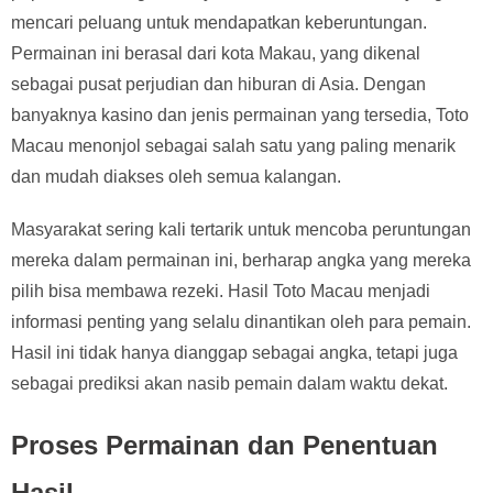
mencari peluang untuk mendapatkan keberuntungan.
Permainan ini berasal dari kota Makau, yang dikenal
sebagai pusat perjudian dan hiburan di Asia. Dengan
banyaknya kasino dan jenis permainan yang tersedia, Toto
Macau menonjol sebagai salah satu yang paling menarik
dan mudah diakses oleh semua kalangan.
Masyarakat sering kali tertarik untuk mencoba peruntungan
mereka dalam permainan ini, berharap angka yang mereka
pilih bisa membawa rezeki. Hasil Toto Macau menjadi
informasi penting yang selalu dinantikan oleh para pemain.
Hasil ini tidak hanya dianggap sebagai angka, tetapi juga
sebagai prediksi akan nasib pemain dalam waktu dekat.
Proses Permainan dan Penentuan
Hasil