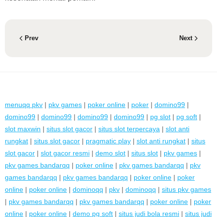
Prev
Next
menuqq pkv
|
pkv games
|
poker online
|
poker
|
domino99
|
domino99
|
domino99
|
domino99
|
domino99
|
pg slot
|
pg soft
|
slot maxwin
|
situs slot gacor
|
situs slot terpercaya
|
slot anti
rungkat
|
situs slot gacor
|
pragmatic play
|
slot anti rungkat
|
situs
slot gacor
|
slot gacor resmi
|
demo slot
|
situs slot
|
pkv games
|
pkv games bandarqq
|
poker online
|
pkv games bandarqq
|
pkv
games bandarqq
|
pkv games bandarqq
|
poker online
|
poker
online
|
poker online
|
dominoqq
|
pkv
|
dominoqq
|
situs pkv games
|
pkv games bandarqq
|
pkv games bandarqq
|
poker online
|
poker
online
|
poker online
|
demo pg soft
|
situs judi bola resmi
|
situs judi