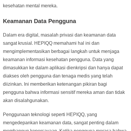
kesehatan mental mereka.
Keamanan Data Pengguna
Dalam era digital, masalah privasi dan keamanan data
sangat krusial. HEPIQQ memahami hal ini dan
mengimplementasikan berbagai langkah untuk menjaga
keamanan informasi kesehatan pengguna. Data yang
dimasukkan ke dalam aplikasi dienkripsi dan hanya dapat
diakses oleh pengguna dan tenaga medis yang telah
diizinkan. Ini memberikan ketenangan pikiran bagi
pengguna bahwa informasi sensitif mereka aman dan tidak
akan disalahgunakan.
Penggunaan teknologi seperti HEPIQQ, yang
mengedepankan keamanan data, sangat penting dalam
membangun kepercayaan. Ketika pengguna merasa bahwa