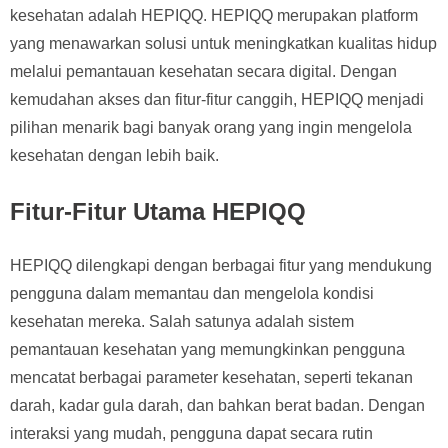
kesehatan adalah HEPIQQ. HEPIQQ merupakan platform
yang menawarkan solusi untuk meningkatkan kualitas hidup
melalui pemantauan kesehatan secara digital. Dengan
kemudahan akses dan fitur-fitur canggih, HEPIQQ menjadi
pilihan menarik bagi banyak orang yang ingin mengelola
kesehatan dengan lebih baik.
Fitur-Fitur Utama HEPIQQ
HEPIQQ dilengkapi dengan berbagai fitur yang mendukung
pengguna dalam memantau dan mengelola kondisi
kesehatan mereka. Salah satunya adalah sistem
pemantauan kesehatan yang memungkinkan pengguna
mencatat berbagai parameter kesehatan, seperti tekanan
darah, kadar gula darah, dan bahkan berat badan. Dengan
interaksi yang mudah, pengguna dapat secara rutin