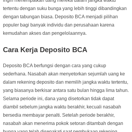
ingin menempatkan uang mereka dalam jangka waktu
tertentu dengan suku bunga yang lebih tinggi dibandingkan
dengan tabungan biasa. Deposito BCA menjadi pilihan
populer bagi banyak individu dan perusahaan karena
kemudahan akses dan pengelolaannya.
Cara Kerja Deposito BCA
Deposito BCA berfungsi dengan cara yang cukup
sederhana. Nasabah akan menyetorkan sejumlah uang ke
dalam rekening deposito dan memilih jangka waktu tertentu,
yang biasanya berkisar antara satu bulan hingga lima tahun.
Selama periode ini, dana yang disetorkan tidak dapat
diambil sebelum jangka waktu berakhir, kecuali nasabah
bersedia membayar penalti. Setelah periode berakhir,
nasabah akan menerima pokok setoran ditambah dengan
bunga yang telah disepakati saat pembukaan rekening.