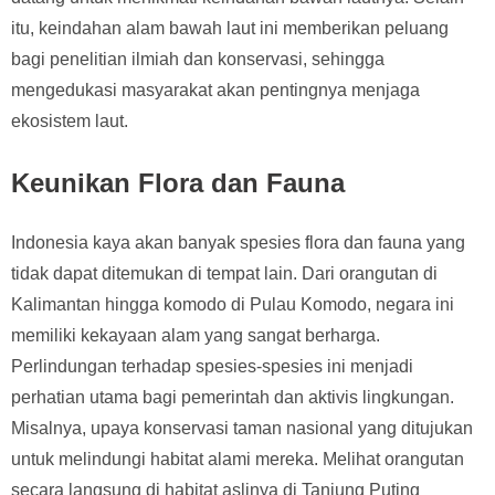
itu, keindahan alam bawah laut ini memberikan peluang
bagi penelitian ilmiah dan konservasi, sehingga
mengedukasi masyarakat akan pentingnya menjaga
ekosistem laut.
Keunikan Flora dan Fauna
Indonesia kaya akan banyak spesies flora dan fauna yang
tidak dapat ditemukan di tempat lain. Dari orangutan di
Kalimantan hingga komodo di Pulau Komodo, negara ini
memiliki kekayaan alam yang sangat berharga.
Perlindungan terhadap spesies-spesies ini menjadi
perhatian utama bagi pemerintah dan aktivis lingkungan.
Misalnya, upaya konservasi taman nasional yang ditujukan
untuk melindungi habitat alami mereka. Melihat orangutan
secara langsung di habitat aslinya di Tanjung Puting