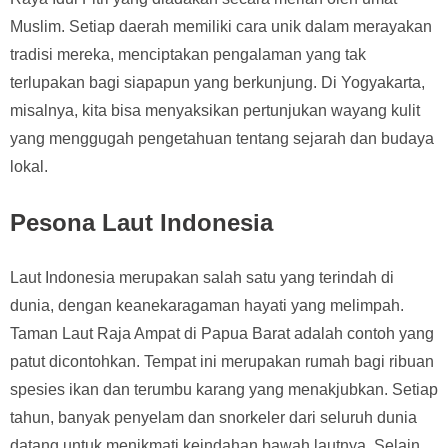
Muslim. Setiap daerah memiliki cara unik dalam merayakan
tradisi mereka, menciptakan pengalaman yang tak
terlupakan bagi siapapun yang berkunjung. Di Yogyakarta,
misalnya, kita bisa menyaksikan pertunjukan wayang kulit
yang menggugah pengetahuan tentang sejarah dan budaya
lokal.
Pesona Laut Indonesia
Laut Indonesia merupakan salah satu yang terindah di
dunia, dengan keanekaragaman hayati yang melimpah.
Taman Laut Raja Ampat di Papua Barat adalah contoh yang
patut dicontohkan. Tempat ini merupakan rumah bagi ribuan
spesies ikan dan terumbu karang yang menakjubkan. Setiap
tahun, banyak penyelam dan snorkeler dari seluruh dunia
datang untuk menikmati keindahan bawah lautnya. Selain