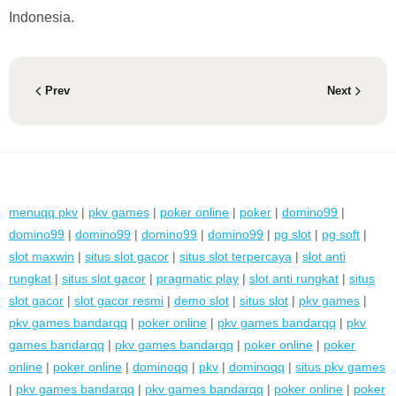
Indonesia.
Prev
Next
menuqq pkv
|
pkv games
|
poker online
|
poker
|
domino99
|
domino99
|
domino99
|
domino99
|
domino99
|
pg slot
|
pg soft
|
slot maxwin
|
situs slot gacor
|
situs slot terpercaya
|
slot anti
rungkat
|
situs slot gacor
|
pragmatic play
|
slot anti rungkat
|
situs
slot gacor
|
slot gacor resmi
|
demo slot
|
situs slot
|
pkv games
|
pkv games bandarqq
|
poker online
|
pkv games bandarqq
|
pkv
games bandarqq
|
pkv games bandarqq
|
poker online
|
poker
online
|
poker online
|
dominoqq
|
pkv
|
dominoqq
|
situs pkv games
|
pkv games bandarqq
|
pkv games bandarqq
|
poker online
|
poker