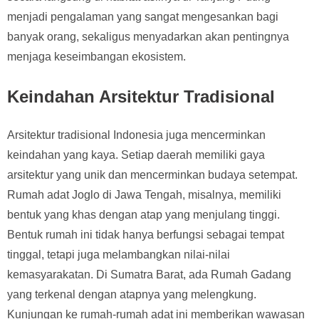
menjadi pengalaman yang sangat mengesankan bagi
banyak orang, sekaligus menyadarkan akan pentingnya
menjaga keseimbangan ekosistem.
Keindahan Arsitektur Tradisional
Arsitektur tradisional Indonesia juga mencerminkan
keindahan yang kaya. Setiap daerah memiliki gaya
arsitektur yang unik dan mencerminkan budaya setempat.
Rumah adat Joglo di Jawa Tengah, misalnya, memiliki
bentuk yang khas dengan atap yang menjulang tinggi.
Bentuk rumah ini tidak hanya berfungsi sebagai tempat
tinggal, tetapi juga melambangkan nilai-nilai
kemasyarakatan. Di Sumatra Barat, ada Rumah Gadang
yang terkenal dengan atapnya yang melengkung.
Kunjungan ke rumah-rumah adat ini memberikan wawasan