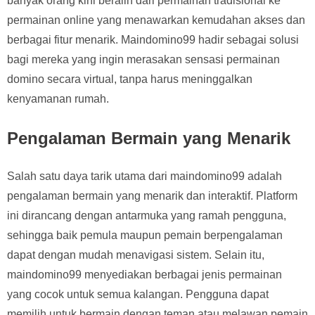
banyak orang kini beralih dari permainan tradisional ke
permainan online yang menawarkan kemudahan akses dan
berbagai fitur menarik. Maindomino99 hadir sebagai solusi
bagi mereka yang ingin merasakan sensasi permainan
domino secara virtual, tanpa harus meninggalkan
kenyamanan rumah.
Pengalaman Bermain yang Menarik
Salah satu daya tarik utama dari maindomino99 adalah
pengalaman bermain yang menarik dan interaktif. Platform
ini dirancang dengan antarmuka yang ramah pengguna,
sehingga baik pemula maupun pemain berpengalaman
dapat dengan mudah menavigasi sistem. Selain itu,
maindomino99 menyediakan berbagai jenis permainan
yang cocok untuk semua kalangan. Pengguna dapat
memilih untuk bermain dengan teman atau melawan pemain