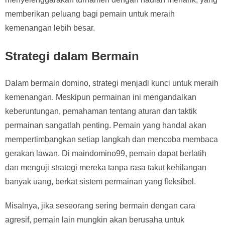
memberikan peluang bagi pemain untuk meraih
kemenangan lebih besar.
Strategi dalam Bermain
Dalam bermain domino, strategi menjadi kunci untuk meraih
kemenangan. Meskipun permainan ini mengandalkan
keberuntungan, pemahaman tentang aturan dan taktik
permainan sangatlah penting. Pemain yang handal akan
mempertimbangkan setiap langkah dan mencoba membaca
gerakan lawan. Di maindomino99, pemain dapat berlatih
dan menguji strategi mereka tanpa rasa takut kehilangan
banyak uang, berkat sistem permainan yang fleksibel.
Misalnya, jika seseorang sering bermain dengan cara
agresif, pemain lain mungkin akan berusaha untuk