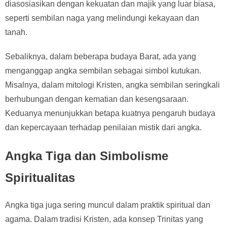
diasosiasikan dengan kekuatan dan majik yang luar biasa,
seperti sembilan naga yang melindungi kekayaan dan
tanah.
Sebaliknya, dalam beberapa budaya Barat, ada yang
menganggap angka sembilan sebagai simbol kutukan.
Misalnya, dalam mitologi Kristen, angka sembilan seringkali
berhubungan dengan kematian dan kesengsaraan.
Keduanya menunjukkan betapa kuatnya pengaruh budaya
dan kepercayaan terhadap penilaian mistik dari angka.
Angka Tiga dan Simbolisme
Spiritualitas
Angka tiga juga sering muncul dalam praktik spiritual dan
agama. Dalam tradisi Kristen, ada konsep Trinitas yang