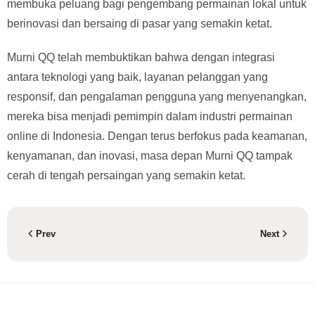
membuka peluang bagi pengembang permainan lokal untuk
berinovasi dan bersaing di pasar yang semakin ketat.
Murni QQ telah membuktikan bahwa dengan integrasi
antara teknologi yang baik, layanan pelanggan yang
responsif, dan pengalaman pengguna yang menyenangkan,
mereka bisa menjadi pemimpin dalam industri permainan
online di Indonesia. Dengan terus berfokus pada keamanan,
kenyamanan, dan inovasi, masa depan Murni QQ tampak
cerah di tengah persaingan yang semakin ketat.
Prev
Next