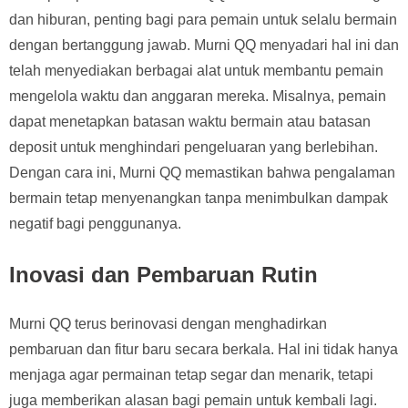
dan hiburan, penting bagi para pemain untuk selalu bermain
dengan bertanggung jawab. Murni QQ menyadari hal ini dan
telah menyediakan berbagai alat untuk membantu pemain
mengelola waktu dan anggaran mereka. Misalnya, pemain
dapat menetapkan batasan waktu bermain atau batasan
deposit untuk menghindari pengeluaran yang berlebihan.
Dengan cara ini, Murni QQ memastikan bahwa pengalaman
bermain tetap menyenangkan tanpa menimbulkan dampak
negatif bagi penggunanya.
Inovasi dan Pembaruan Rutin
Murni QQ terus berinovasi dengan menghadirkan
pembaruan dan fitur baru secara berkala. Hal ini tidak hanya
menjaga agar permainan tetap segar dan menarik, tetapi
juga memberikan alasan bagi pemain untuk kembali lagi.