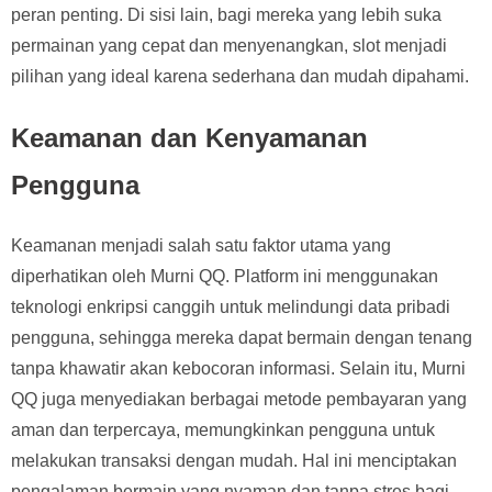
peran penting. Di sisi lain, bagi mereka yang lebih suka
permainan yang cepat dan menyenangkan, slot menjadi
pilihan yang ideal karena sederhana dan mudah dipahami.
Keamanan dan Kenyamanan
Pengguna
Keamanan menjadi salah satu faktor utama yang
diperhatikan oleh Murni QQ. Platform ini menggunakan
teknologi enkripsi canggih untuk melindungi data pribadi
pengguna, sehingga mereka dapat bermain dengan tenang
tanpa khawatir akan kebocoran informasi. Selain itu, Murni
QQ juga menyediakan berbagai metode pembayaran yang
aman dan terpercaya, memungkinkan pengguna untuk
melakukan transaksi dengan mudah. Hal ini menciptakan
pengalaman bermain yang nyaman dan tanpa stres bagi