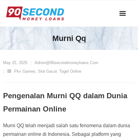
Skip
to
content
Murni Qq
May 25, 2025
Admin@90secondmoneyloans.com
Pkv Games
,
Slot Gacor
,
Togel Online
Pengenalan Murni QQ dalam Dunia
Permainan Online
Murni QQ telah menjadi salah satu fenomena dalam dunia
permainan online di Indonesia. Sebagai platform yang