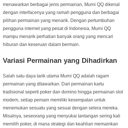
menawarkan berbagai jenis permainan, Murni QQ dikenal
dengan interfacenya yang ramah pengguna dan berbagai
pilihan permainan yang menarik. Dengan pertumbuhan
pengguna internet yang pesat di Indonesia, Murni QQ
mampu menarik perhatian banyak orang yang mencari
hiburan dan keseruan dalam bermain.
Variasi Permainan yang Dihadirkan
Salah satu daya tarik utama Murni QQ adalah ragam
permainan yang ditawarkan. Dari permainan kartu
tradisional seperti poker dan domino hingga permainan slot
modern, setiap pemain memiliki kesempatan untuk
menemukan sesuatu yang sesuai dengan selera mereka.
Misalnya, seseorang yang menyukai tantangan sering kali
memilih poker, di mana strategi dan keahlian memainkan