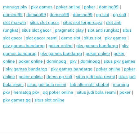
menuqq pkv
|
pkv games
|
poker online
|
poker
|
domino99
|
domino99
|
domino99
|
domino99
|
domino99
|
pg slot
|
pg soft
|
slot maxwin
|
situs slot gacor
|
situs slot terpercaya
|
slot anti
rungkat
|
situs slot gacor
|
pragmatic play
|
slot anti rungkat
|
situs
slot gacor
|
slot gacor resmi
|
demo slot
|
situs slot
|
pkv games
|
pkv games bandarqq
|
poker online
|
pkv games bandarqq
|
pkv
games bandarqq
|
pkv games bandarqq
|
poker online
|
poker
online
|
poker online
|
dominoqq
|
pkv
|
dominoqq
|
situs pkv games
|
pkv games bandarqq
|
pkv games bandarqq
|
poker online
|
poker
online
|
poker online
|
demo pg soft
|
situs judi bola resmi
|
situs judi
bola resmi
|
situs judi bola resmi
|
link alternatif sbobet
|
murniqq
pkv
|
hematqq pkv
|
qq poker online
|
situs judi bola resmi
|
poker
|
pkv games qq
|
situs slot online