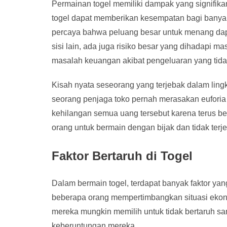
Permainan togel memiliki dampak yang signifikan 
togel dapat memberikan kesempatan bagi banya
percaya bahwa peluang besar untuk menang dap
sisi lain, ada juga risiko besar yang dihadapi m
masalah keuangan akibat pengeluaran yang tidak
Kisah nyata seseorang yang terjebak dalam lingk
seorang penjaga toko pernah merasakan euforia 
kehilangan semua uang tersebut karena terus ber
orang untuk bermain dengan bijak dan tidak terj
Faktor Bertaruh di Togel
Dalam bermain togel, terdapat banyak faktor ya
beberapa orang mempertimbangkan situasi ekono
mereka mungkin memilih untuk tidak bertaruh sa
keberuntungan mereka.