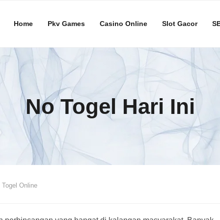
Home
Pkv Games
Casino Online
Slot Gacor
S
No Togel Hari Ini
Togel Online