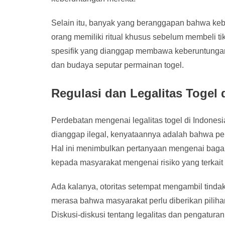
Selain itu, banyak yang beranggapan bahwa keb
orang memiliki ritual khusus sebelum membeli tike
spesifik yang dianggap membawa keberuntunga
dan budaya seputar permainan togel.
Regulasi dan Legalitas Togel 
Perdebatan mengenai legalitas togel di Indonesi
dianggap ilegal, kenyataannya adalah bahwa pe
Hal ini menimbulkan pertanyaan mengenai baga
kepada masyarakat mengenai risiko yang terkait
Ada kalanya, otoritas setempat mengambil tindak
merasa bahwa masyarakat perlu diberikan piliha
Diskusi-diskusi tentang legalitas dan pengaturan