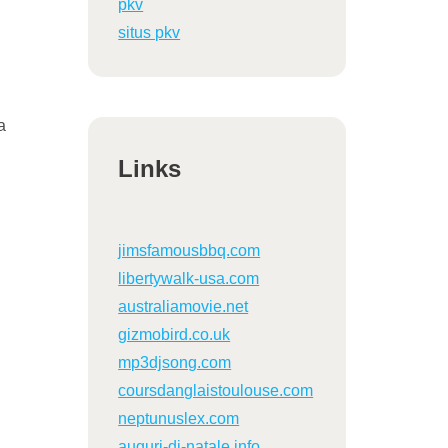
pkv
situs pkv
a
Links
jimsfamousbbq.com
libertywalk-usa.com
australiamovie.net
gizmobird.co.uk
mp3djsong.com
coursdanglaistoulouse.com
neptunuslex.com
auguri-di-natale.info