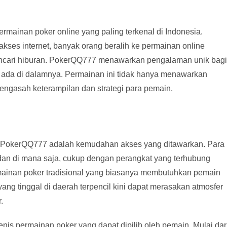
rmainan poker online yang paling terkenal di Indonesia.
ses internet, banyak orang beralih ke permainan online
encari hiburan. PokerQQ777 menawarkan pengalaman unik bagi
g ada di dalamnya. Permainan ini tidak hanya menawarkan
engasah keterampilan dan strategi para pemain.
i PokerQQ777 adalah kemudahan akses yang ditawarkan. Para
an di mana saja, cukup dengan perangkat yang terhubung
rmainan poker tradisional yang biasanya membutuhkan pemain
 yang tinggal di daerah terpencil kini dapat merasakan atmosfer
.
nis permainan poker yang dapat dipilih oleh pemain. Mulai dar