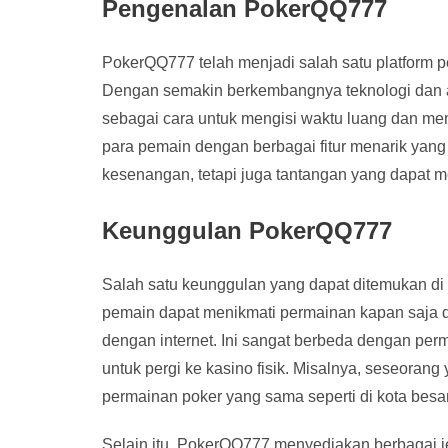
Pengenalan PokerQQ777
PokerQQ777 telah menjadi salah satu platform pe
Dengan semakin berkembangnya teknologi dan ak
sebagai cara untuk mengisi waktu luang dan m
para pemain dengan berbagai fitur menarik yan
kesenangan, tetapi juga tantangan yang dapat m
Keunggulan PokerQQ777
Salah satu keunggulan yang dapat ditemukan d
pemain dapat menikmati permainan kapan saja d
dengan internet. Ini sangat berbeda dengan pe
untuk pergi ke kasino fisik. Misalnya, seseorang
permainan poker yang sama seperti di kota besar
Selain itu, PokerQQ777 menyediakan berbagai je