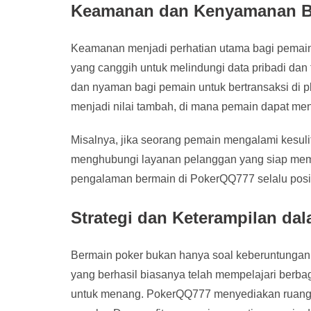
Keamanan dan Kenyamanan B
Keamanan menjadi perhatian utama bagi pemain
yang canggih untuk melindungi data pribadi dan
dan nyaman bagi pemain untuk bertransaksi di pl
menjadi nilai tambah, di mana pemain dapat me
Misalnya, jika seorang pemain mengalami kesul
menghubungi layanan pelanggan yang siap mem
pengalaman bermain di PokerQQ777 selalu posit
Strategi dan Keterampilan da
Bermain poker bukan hanya soal keberuntungan, 
yang berhasil biasanya telah mempelajari berba
untuk menang. PokerQQ777 menyediakan ruang b