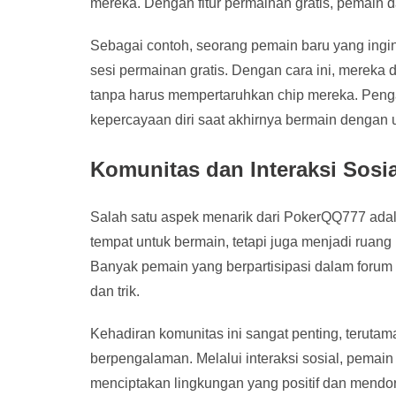
mereka. Dengan fitur permainan gratis, pemain d
Sebagai contoh, seorang pemain baru yang ingin 
sesi permainan gratis. Dengan cara ini, merek
tanpa harus mempertaruhkan chip mereka. Pen
kepercayaan diri saat akhirnya bermain dengan
Komunitas dan Interaksi Sosia
Salah satu aspek menarik dari PokerQQ777 adal
tempat untuk bermain, tetapi juga menjadi ruang
Banyak pemain yang berpartisipasi dalam forum d
dan trik.
Kehadiran komunitas ini sangat penting, terutama
berpengalaman. Melalui interaksi sosial, pemain
menciptakan lingkungan yang positif dan mendo