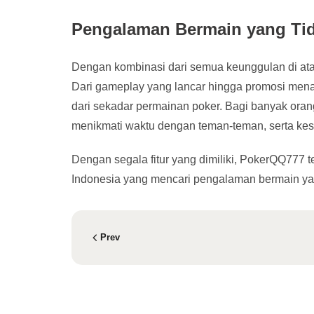
Pengalaman Bermain yang Tid
Dengan kombinasi dari semua keunggulan di ata
Dari gameplay yang lancar hingga promosi menar
dari sekadar permainan poker. Bagi banyak oran
menikmati waktu dengan teman-teman, serta k
Dengan segala fitur yang dimiliki, PokerQQ777 t
Indonesia yang mencari pengalaman bermain y
Prev