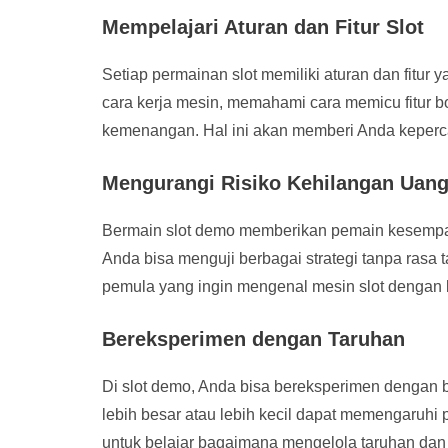
Mempelajari Aturan dan Fitur Slot
Setiap permainan slot memiliki aturan dan fitu
cara kerja mesin, memahami cara memicu fitur b
kemenangan. Hal ini akan memberi Anda keperca
Mengurangi Risiko Kehilangan Uan
Bermain slot demo memberikan pemain kesempat
Anda bisa menguji berbagai strategi tanpa rasa t
pemula yang ingin mengenal mesin slot dengan 
Bereksperimen dengan Taruhan
Di slot demo, Anda bisa bereksperimen dengan 
lebih besar atau lebih kecil dapat memengaruhi
untuk belajar bagaimana mengelola taruhan da