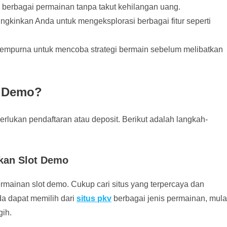
 berbagai permainan tanpa takut kehilangan uang.
gkinkan Anda untuk mengeksplorasi berbagai fitur seperti
 sempurna untuk mencoba strategi bermain sebelum melibatkan
t Demo?
lukan pendaftaran atau deposit. Berikut adalah langkah-
akan Slot Demo
mainan slot demo. Cukup cari situs yang terpercaya dan
a dapat memilih dari
situs pkv
berbagai jenis permainan, mula
gih.