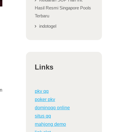
Hasil Resmi Singapore Pools
Terbaru
indotogel
Links
in
pkv qq
poker pkv
dominoqq online
situs qq
mahjong demo