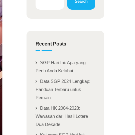
Search
Recent Posts
SGP Hari Ini: Apa yang
Perlu Anda Ketahui
Data SGP 2024 Lengkap:
Panduan Terbaru untuk
Pemain
Data HK 2004-2023:
Wawasan dari Hasil Lotere
Dua Dekade
Keluaran SGP Hari Ini: