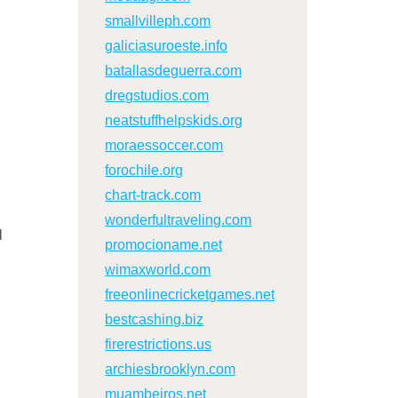
smallvilleph.com
galiciasuroeste.info
batallasdeguerra.com
dregstudios.com
neatstuffhelpskids.org
moraessoccer.com
forochile.org
chart-track.com
wonderfultraveling.com
l
promocioname.net
wimaxworld.com
freeonlinecricketgames.net
bestcashing.biz
firerestrictions.us
archiesbrooklyn.com
muambeiros.net