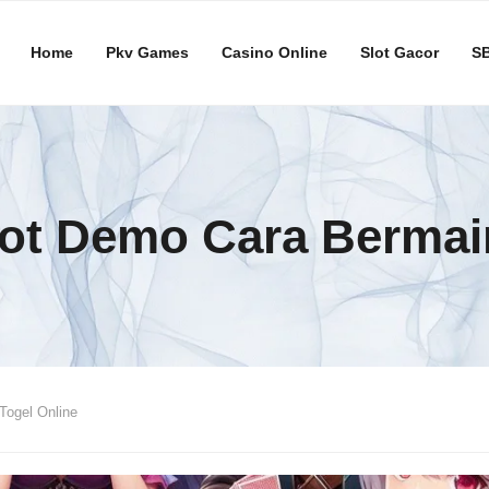
Home
Pkv Games
Casino Online
Slot Gacor
S
lot Demo Cara Bermai
Togel Online