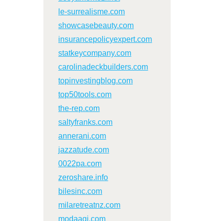
le-surrealisme.com
showcasebeauty.com
insurancepolicyexpert.com
statkeycompany.com
carolinadeckbuilders.com
topinvestingblog.com
top50tools.com
the-rep.com
saltyfranks.com
annerani.com
jazzatude.com
0022pa.com
zeroshare.info
bilesinc.com
milaretreatnz.com
modaagi.com