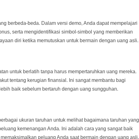
r yang berbeda-beda. Dalam versi demo, Anda dapat mempelajari
onus, serta mengidentifikasi simbol-simbol yang memberikan
yaan diri ketika memutuskan untuk bermain dengan uang asli.
g
an untuk berlatih tanpa harus mempertaruhkan uang mereka.
akut tentang kerugian finansial. Ini sangat membantu bagi
lebih baik sebelum bertaruh dengan uang sungguhan.
berbagai ukuran taruhan untuk melihat bagaimana taruhan yang
 peluang kemenangan Anda. Ini adalah cara yang sangat baik
n memaksimalkan peluang Anda saat bermain dengan uang asli.