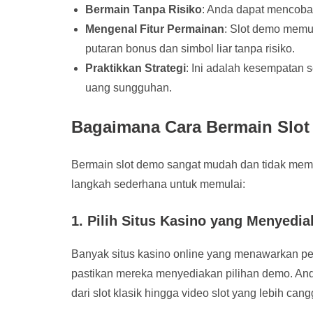
Bermain Tanpa Risiko
: Anda dapat mencoba
Mengenal Fitur Permainan
: Slot demo memun
putaran bonus dan simbol liar tanpa risiko.
Praktikkan Strategi
: Ini adalah kesempatan
uang sungguhan.
Bagaimana Cara Bermain Slo
Bermain slot demo sangat mudah dan tidak memer
langkah sederhana untuk memulai:
1. Pilih Situs Kasino yang Menyedi
Banyak situs kasino online yang menawarkan per
pastikan mereka menyediakan pilihan demo. And
dari slot klasik hingga video slot yang lebih cang