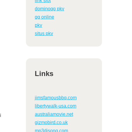
link slot
dominoqq pkv
qq online
pkv
situs pkv
Links
jimsfamousbbq.com
libertywalk-usa.com
australiamovie.net
i
gizmobird.co.uk
mp3djsong.com