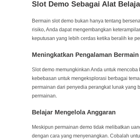
Slot Demo Sebagai Alat Belaja
Bermain slot demo bukan hanya tentang bersenan
risiko, Anda dapat mengembangkan keterampi
keputusan yang lebih cerdas ketika beralih ke p
Meningkatkan Pengalaman Bermain
Slot demo memungkinkan Anda untuk mencoba be
kebebasan untuk mengeksplorasi berbagai tema 
permainan dari penyedia perangkat lunak yang
permainan.
Belajar Mengelola Anggaran
Meskipun permainan demo tidak melibatkan uang
dengan cara yang menyenangkan. Cobalah untuk 