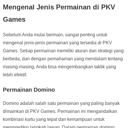
Mengenal Jenis Permainan di PKV
Games
Sebelum Anda mulai bermain, sangat penting untuk
mengenal jenis-jenis permainan yang tersedia di PKV
Games. Setiap permainan memiliki aturan dan strategi yang
berbeda, dan dengan pemahaman yang mendalam tentang
masing-masing, Anda bisa mengembangkan taktik yang
lebih efektif.
Permainan Domino
Domino adalah salah satu permainan yang paling banyak
dimainkan di PKV Games. Permainan ini mengandalkan
kombinasi kartu yang tepat dan kemampuan untuk
memprediksi langkah lawan. Dalam permainan domino,