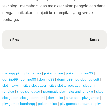
teknologi, memahami dan melaksanakan pengelolaan dana
dengan baik akan menjadi keterampilan yang semakin
berharga.
Prev
Next
menuqq pkv
|
pkv games
|
poker online
|
poker
|
domino99
|
domino99
|
domino99
|
domino99
|
domino99
|
pg slot
|
pg soft
|
slot maxwin
|
situs slot gacor
|
situs slot terpercaya
|
slot anti
rungkat
|
situs slot gacor
|
pragmatic play
|
slot anti rungkat
|
situs
slot gacor
|
slot gacor resmi
|
demo slot
|
situs slot
|
pkv games
|
pkv games bandarqq
|
poker online
|
pkv games bandarqq
|
pkv