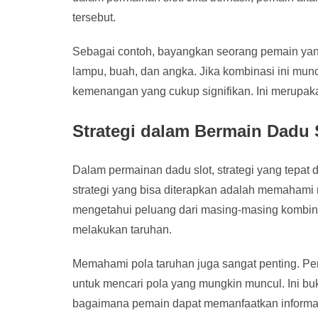
tersebut.
Sebagai contoh, bayangkan seorang pemain yan
lampu, buah, dan angka. Jika kombinasi ini mun
kemenangan yang cukup signifikan. Ini merupakan
Strategi dalam Bermain Dadu 
Dalam permainan dadu slot, strategi yang tepat 
strategi yang bisa diterapkan adalah memahami n
mengetahui peluang dari masing-masing kombina
melakukan taruhan.
Memahami pola taruhan juga sangat penting. Pe
untuk mencari pola yang mungkin muncul. Ini bu
bagaimana pemain dapat memanfaatkan informas