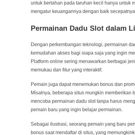
untuk bertahan pada taruhan kecil hanya untuk 
mengatur keuangannya dengan baik secepatnya
Permainan Dadu Slot dalam L
Dengan perkembangan teknologi, permainan dadu 
kemudahan akses bagi siapa saja yang ingin men
Platform online sering menawarkan berbagai jen
memukau dan fitur yang interaktif.
Pemain juga dapat menemukan bonus dan promosi
Misalnya, beberapa situs mungkin memberikan 
mencoba permainan dadu slot tanpa harus menga
pemain baru yang ingin belajar permainan.
Sebagai ilustrasi, seorang pemain yang baru pe
bonus saat mendaftar di situs, yang memungkin