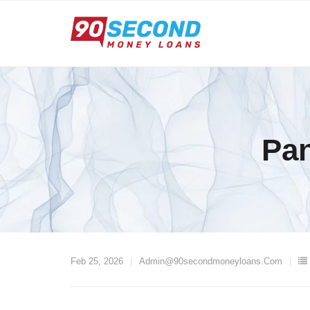
Skip
to
content
Pa
Feb 25, 2026
Admin@90secondmoneyloans.com