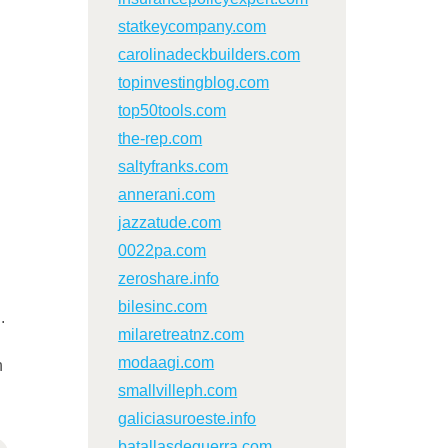
statkeycompany.com
carolinadeckbuilders.com
topinvestingblog.com
top50tools.com
the-rep.com
saltyfranks.com
annerani.com
jazzatude.com
0022pa.com
zeroshare.info
bilesinc.com
.
milaretreatnz.com
modaagi.com
h
smallvilleph.com
galiciasuroeste.info
batallasdeguerra.com