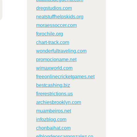
dregstudios.com
neatstuffhelpskids.org
moraessoccer.com
forochile.org
chart-track.com
wonderfultraveling.com
promocioname.net
wimaxworld.com
freeonlinecricketgames.net
bestcashing.biz
firerestrictions.us
archiesbrooklyn.com
muambeiros.net
infozblog.com
chonbaihat.com
elblogdeoscargonzalez.co