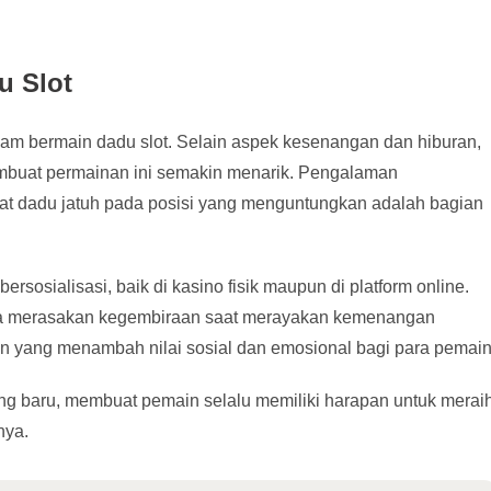
u Slot
am bermain dadu slot. Selain aspek kesenangan dan hiburan,
embuat permainan ini semakin menarik. Pengalaman
t dadu jatuh pada posisi yang menguntungkan adalah bagian
sosialisasi, baik di kasino fisik maupun di platform online.
rta merasakan kegembiraan saat merayakan kemenangan
an yang menambah nilai sosial dan emosional bagi para pemain
 baru, membuat pemain selalu memiliki harapan untuk merai
nya.