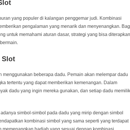
lot
iburan yang populer di kalangan penggemar judi. Kombinasi
 memberikan pengalaman yang menarik dan menyenangkan. Bag
ng untuk memahami aturan dasar, strategi yang bisa diterapkan
 bermain.
 Slot
an menggunakan beberapa dadu. Pemain akan melempar dadu
ka tertentu yang dapat memberikan kemenangan. Dalam
yak dadu yang ingin mereka gunakan, dan setiap dadu memilik
h adanya simbol-simbol pada dadu yang mirip dengan simbol
endapatkan kombinasi simbol yang sama seperti yang terdapat
akan memenangkan hadiah yang sesuai dengan kombinasi