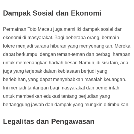
Dampak Sosial dan Ekonomi
Permainan Toto Macau juga memiliki dampak sosial dan
ekonomi di masyarakat. Bagi beberapa orang, bermain
lotere menjadi sarana hiburan yang menyenangkan. Mereka
dapat berkumpul dengan teman-teman dan berbagi harapan
untuk memenangkan hadiah besar. Namun, di sisi lain, ada
juga yang terjebak dalam kebiasaan berjudi yang
berlebihan, yang dapat menyebabkan masalah keuangan.
Ini menjadi tantangan bagi masyarakat dan pemerintah
untuk memberikan edukasi tentang perjudian yang
bertanggung jawab dan dampak yang mungkin ditimbulkan.
Legalitas dan Pengawasan