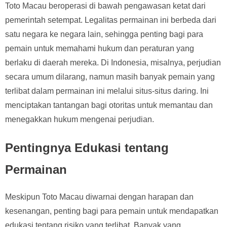
Toto Macau beroperasi di bawah pengawasan ketat dari
pemerintah setempat. Legalitas permainan ini berbeda dari
satu negara ke negara lain, sehingga penting bagi para
pemain untuk memahami hukum dan peraturan yang
berlaku di daerah mereka. Di Indonesia, misalnya, perjudian
secara umum dilarang, namun masih banyak pemain yang
terlibat dalam permainan ini melalui situs-situs daring. Ini
menciptakan tantangan bagi otoritas untuk memantau dan
menegakkan hukum mengenai perjudian.
Pentingnya Edukasi tentang
Permainan
Meskipun Toto Macau diwarnai dengan harapan dan
kesenangan, penting bagi para pemain untuk mendapatkan
edukasi tentang risiko yang terlibat. Banyak yang