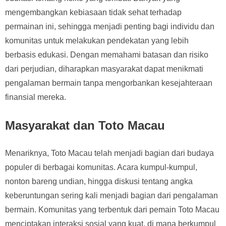
mengembangkan kebiasaan tidak sehat terhadap
permainan ini, sehingga menjadi penting bagi individu dan
komunitas untuk melakukan pendekatan yang lebih
berbasis edukasi. Dengan memahami batasan dan risiko
dari perjudian, diharapkan masyarakat dapat menikmati
pengalaman bermain tanpa mengorbankan kesejahteraan
finansial mereka.
Masyarakat dan Toto Macau
Menariknya, Toto Macau telah menjadi bagian dari budaya
populer di berbagai komunitas. Acara kumpul-kumpul,
nonton bareng undian, hingga diskusi tentang angka
keberuntungan sering kali menjadi bagian dari pengalaman
bermain. Komunitas yang terbentuk dari pemain Toto Macau
menciptakan interaksi sosial yang kuat, di mana berkumpul