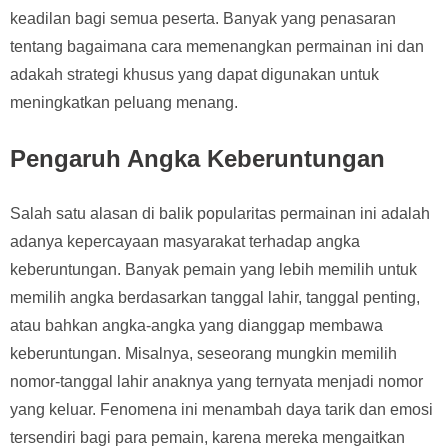
keadilan bagi semua peserta. Banyak yang penasaran
tentang bagaimana cara memenangkan permainan ini dan
adakah strategi khusus yang dapat digunakan untuk
meningkatkan peluang menang.
Pengaruh Angka Keberuntungan
Salah satu alasan di balik popularitas permainan ini adalah
adanya kepercayaan masyarakat terhadap angka
keberuntungan. Banyak pemain yang lebih memilih untuk
memilih angka berdasarkan tanggal lahir, tanggal penting,
atau bahkan angka-angka yang dianggap membawa
keberuntungan. Misalnya, seseorang mungkin memilih
nomor-tanggal lahir anaknya yang ternyata menjadi nomor
yang keluar. Fenomena ini menambah daya tarik dan emosi
tersendiri bagi para pemain, karena mereka mengaitkan