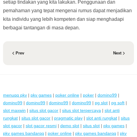
setiap tindakan yang kita lakukan. Penggunaan dan
pemahaman yang tepat mengenai rumus dapat menjadikan
kita individu yang lebih kompeten dan siap menghadapi
berbagai tantangan di masa depan.
Prev
Next
menuqq pkv
|
pkv games
|
poker online
|
poker
|
domino99
|
domino99
|
domino99
|
domino99
|
domino99
|
pg slot
|
pg soft
|
slot maxwin
|
situs slot gacor
|
situs slot terpercaya
|
slot anti
rungkat
|
situs slot gacor
|
pragmatic play
|
slot anti rungkat
|
situs
slot gacor
|
slot gacor resmi
|
demo slot
|
situs slot
|
pkv games
|
pkv games bandarqq
|
poker online
|
pkv games bandarqq
|
pkv