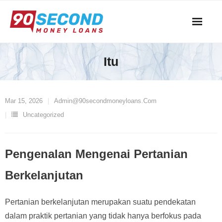
Skip
to
content
Itu
Mar 15, 2026
Admin@90secondmoneyloans.com
Uncategorized
Pengenalan Mengenai Pertanian
Berkelanjutan
Pertanian berkelanjutan merupakan suatu pendekatan
dalam praktik pertanian yang tidak hanya berfokus pada