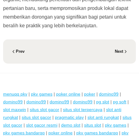
pertanian baru, serta mempromosikan produk lokal dapat
memberikan dorongan yang signifikan bagi petani untuk
beralih ke praktik yang lebih berkelanjutan.
Prev
Next
menuqq pkv
|
pkv games
|
poker online
|
poker
|
domino99
|
domino99
|
domino99
|
domino99
|
domino99
|
pg slot
|
pg soft
|
slot maxwin
|
situs slot gacor
|
situs slot terpercaya
|
slot anti
rungkat
|
situs slot gacor
|
pragmatic play
|
slot anti rungkat
|
situs
slot gacor
|
slot gacor resmi
|
demo slot
|
situs slot
|
pkv games
|
pkv games bandarqq
|
poker online
|
pkv games bandarqq
|
pkv