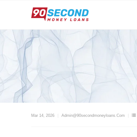
Skip
to
content
Mar 14, 2026
Admin@90secondmoneyloans.com