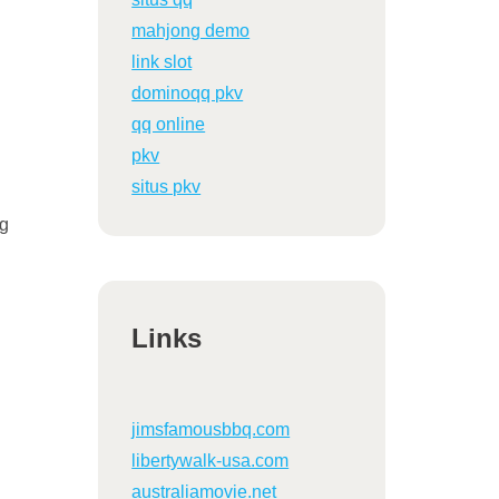
mahjong demo
link slot
dominoqq pkv
qq online
pkv
situs pkv
ng
Links
jimsfamousbbq.com
libertywalk-usa.com
australiamovie.net