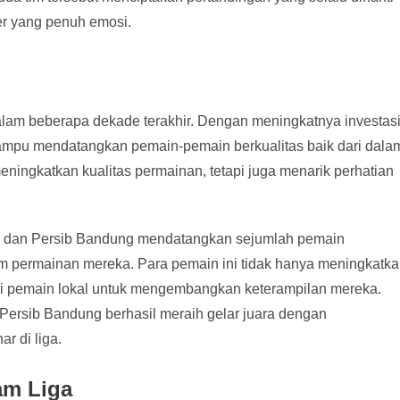
er yang penuh emosi.
alam beberapa dekade terakhir. Dengan meningkatnya investas
 mampu mendatangkan pemain-pemain berkualitas baik dari dala
ningkatkan kualitas permainan, tetapi juga menarik perhatian
FC dan Persib Bandung mendatangkan sejumlah pemain
m permainan mereka. Para pemain ini tidak hanya meningkatk
bagi pemain lokal untuk mengembangkan keterampilan mereka.
Persib Bandung berhasil meraih gelar juara dengan
 di liga.
am Liga