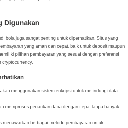
g Digunakan
i bola juga sangat penting untuk diperhatikan. Situs yang
embayaran yang aman dan cepat, baik untuk deposit maupun
memiliki pilihan pembayaran yang sesuai dengan preferensi
n cryptocurrency.
rhatikan
a akan menggunakan sistem enkripsi untuk melindungi data
akan memproses penarikan dana dengan cepat tanpa banyak
tus menawarkan berbagai metode pembayaran untuk