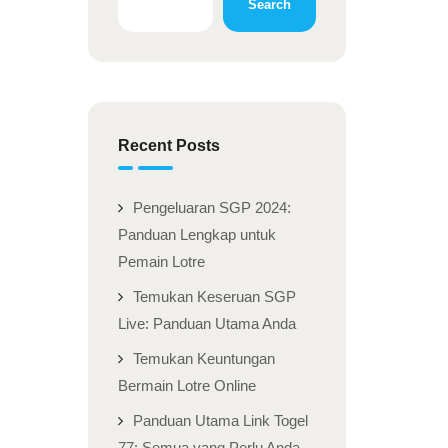
Search
Recent Posts
Pengeluaran SGP 2024:
Panduan Lengkap untuk
Pemain Lotre
Temukan Keseruan SGP
Live: Panduan Utama Anda
Temukan Keuntungan
Bermain Lotre Online
Panduan Utama Link Togel
77: Semua yang Perlu Anda