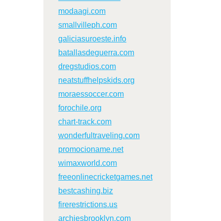
modaagi.com
smallvilleph.com
galiciasuroeste.info
batallasdeguerra.com
dregstudios.com
neatstuffhelpskids.org
moraessoccer.com
forochile.org
chart-track.com
wonderfultraveling.com
promocioname.net
wimaxworld.com
freeonlinecricketgames.net
bestcashing.biz
firerestrictions.us
archiesbrooklyn.com