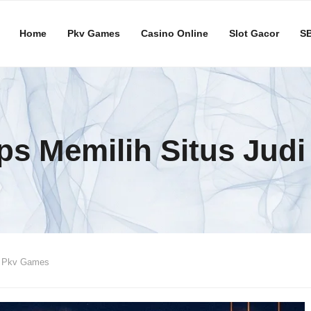
Home
Pkv Games
Casino Online
Slot Gacor
S
s Memilih Situs Judi
Pkv Games