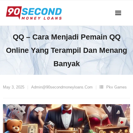
Skip
to
content
QQ – Cara Menjadi Pemain QQ
Online Yang Terampil Dan Menang
Banyak
May 3, 2025
Admin@90secondmoneyloans.com
Pkv Games